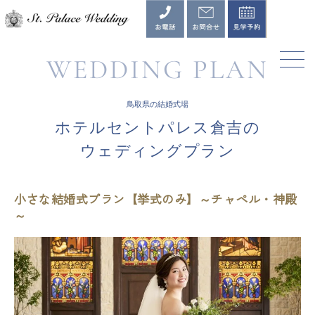
内
容
を
ス
WEDDING PLAN
キ
ッ
プ
鳥取県の結婚式場
ホテルセントパレス倉吉の
ウェディングプラン
小さな結婚式プラン【挙式のみ】～チャペル・神殿
～