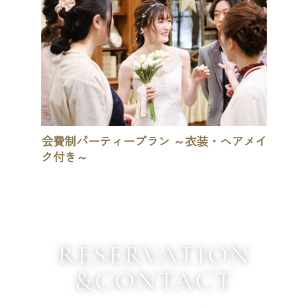
会費制パーティープラン ～衣装・ヘアメイ
鳥取県立
ク付き～
Wedd
RESERVATION
&CONTACT