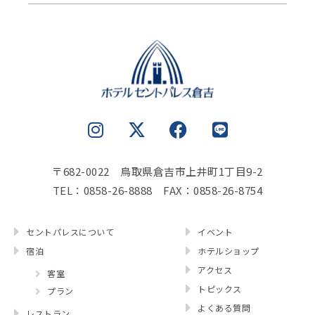
I
X
F
L
n
-
a
i
s
t
c
n
t
w
e
e
〒682-0022 鳥取県倉吉市上井町1丁目9-2
a
i
b
TEL：0858-26-8888 FAX：0858-26-8754
g
t
o
r
t
o
セントパレスについて
イベント
a
e
k
宿泊
ホテルショップ
m
r
アクセス
客室
トピックス
プラン
よくある質問
レストラン